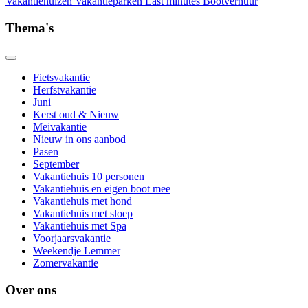
Vakantiehuizen
Vakantieparken
Last minutes
Bootverhuur
Thema's
Fietsvakantie
Herfstvakantie
Juni
Kerst oud & Nieuw
Meivakantie
Nieuw in ons aanbod
Pasen
September
Vakantiehuis 10 personen
Vakantiehuis en eigen boot mee
Vakantiehuis met hond
Vakantiehuis met sloep
Vakantiehuis met Spa
Voorjaarsvakantie
Weekendje Lemmer
Zomervakantie
Over ons