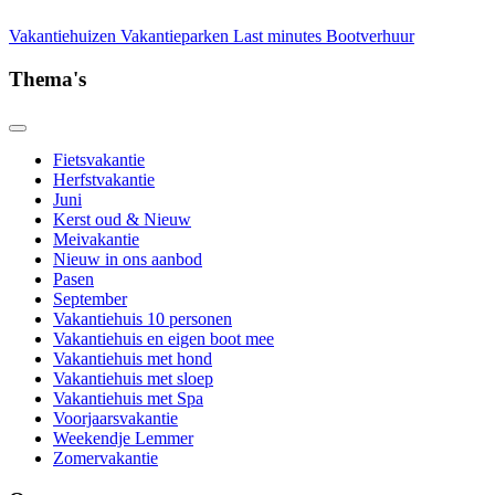
Vakantiehuizen
Vakantieparken
Last minutes
Bootverhuur
Thema's
Fietsvakantie
Herfstvakantie
Juni
Kerst oud & Nieuw
Meivakantie
Nieuw in ons aanbod
Pasen
September
Vakantiehuis 10 personen
Vakantiehuis en eigen boot mee
Vakantiehuis met hond
Vakantiehuis met sloep
Vakantiehuis met Spa
Voorjaarsvakantie
Weekendje Lemmer
Zomervakantie