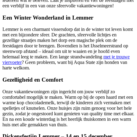
iedereen wat te beleven. Laat je inspireren en vier de feestdagen met
een verblijf in een van onze sfeervolle vakantiewoningen!
Een Winter Wonderland in Lemmer
Lemmer is een charmant vissersdorp dat in de winter tot leven komt
met een bijzondere sfeer. De grachten, sfeervolle lichtjes en
gezellige straatjes maken het dorp een magische plek om de
feestdagen door te brengen. Bovendien is het IJsselmeerstrand op
steenworp afstand – ideaal om uit te waaien en je hoofd even
helemaal leeg te maken. Een lange strandwandeling
met je trouwe
viervoeter
? Geen probleem, want bij Aqua State zijn honden van
harte welkom.
Gezelligheid en Comfort
Onze vakantiewoningen zijn ingericht om jouw verblijf zo
comfortabel mogelijk te maken. Warm op bij de open haard met een
warme kop chocolademelk, terwijl de kinderen zich vermaken met
spelletjes of knutselen. Onze huisjes zijn ruim genoeg voor het hele
gezin, zodat je ongestoord kunt genieten van quality time met elkaar.
En na een koude winterdag is het heerlijk thuiskomen in een warm
huis met alle gemakken van thuis.
Dickensfestijn Lemmer – 14 en 15 december